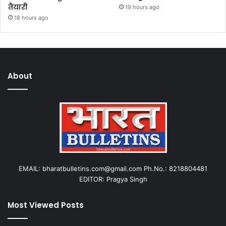
तैयारी
19 hours ago
18 hours ago
About
EMAIL: bharatbulletins.com@gmail.com Ph.No.: 8218804481
EDITOR: Pragya Singh
Most Viewed Posts