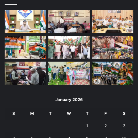
January 2026
S
M
T
W
T
F
S
1
2
3