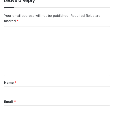
Leave a Reply
Your email address will not be published.
Required fields are
marked
*
C
o
m
m
e
n
t
Name
*
*
Email
*