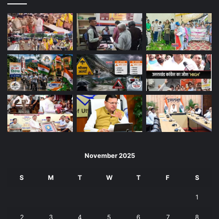
November 2025
S
M
T
W
T
F
S
1
2
3
4
5
6
7
8