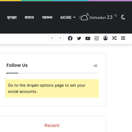
℃
23
Sw
क्राइम
वायरल
स्वास्थ्य
MORE
Dehradun
Facebook
Twitter
YouTube
Instagram
Log
Rando
Si
In
Article
sk
Follow Us
Go to the Arqam options page to set your
social accounts.
Recent