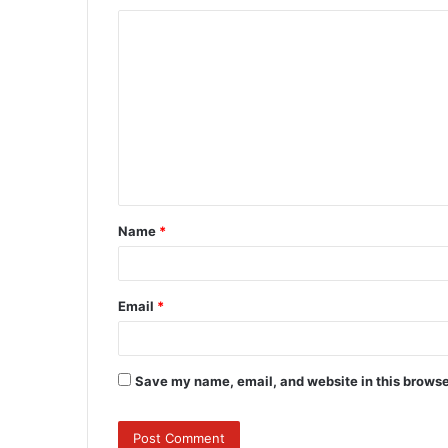
C
o
m
m
e
n
t
Name
*
*
Email
*
Save my name, email, and website in this browse