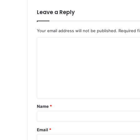
Leave a Reply
Your email address will not be published.
Required f
C
o
m
m
e
n
t
Name
*
*
Email
*