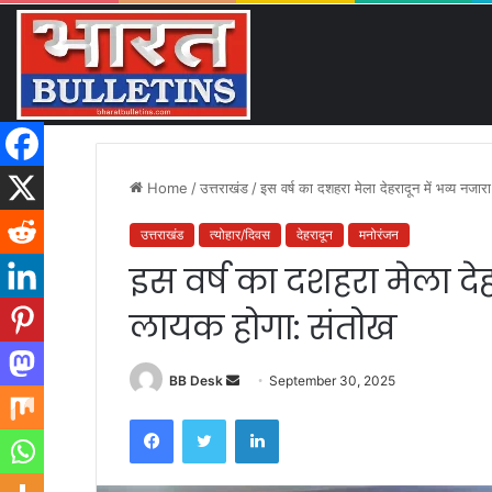
GI टैग से लेकर ई-कॉमर्स तक, उत्
Saturday, August 8 2026
Breaking News
Home
/
उत्तराखंड
/
इस वर्ष का दशहरा मेला देहरादून में भव्य नजा
उत्तराखंड
त्योहार/दिवस
देहरादून
मनोरंजन
इस वर्ष का दशहरा मेला देह
लायक होगा: संतोख
BB Desk
S
September 30, 2025
e
Facebook
Twitter
LinkedIn
n
d
a