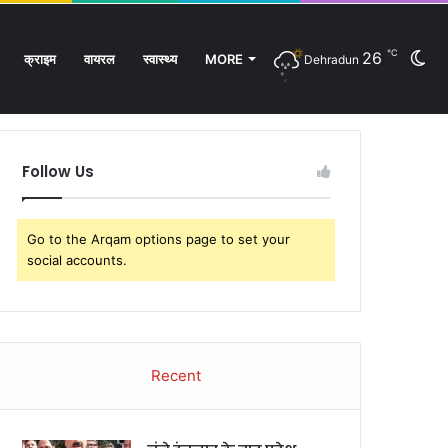
℃
26
Sw
क्राइम
वायरल
स्वास्थ्य
MORE
Dehradun
Facebook
Twitter
YouTube
Instagram
Log
Rando
Si
In
Article
sk
Follow Us
Go to the Arqam options page to set your
social accounts.
Recent