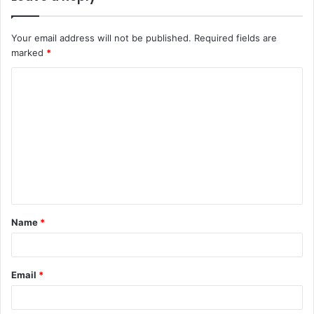
Your email address will not be published.
Required fields are
marked
*
C
o
m
m
e
n
t
Name
*
*
Email
*