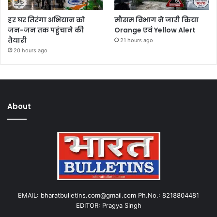
हर घर तिरंगा अभियान को
मौसम विभाग ने जारी किया
जन-जन तक पहुंचाने की
Orange एवं Yellow Alert
तैयारी
21 hours ago
20 hours ago
About
EMAIL: bharatbulletins.com@gmail.com Ph.No.: 8218804481
EDITOR: Pragya Singh