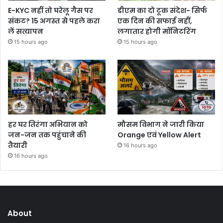
E-KYC नहीं तो घरेलू गैस पर
डीएम का दो टूक संदेश- सिर्फ
संकट? 15 अगस्त से पहले करा
एक दिन की सफाई नहीं,
लें सत्यापन
लगातार होगी मॉनिटरिंग
15 hours ago
15 hours ago
हर घर तिरंगा अभियान को
मौसम विभाग ने जारी किया
जन-जन तक पहुंचाने की
Orange एवं Yellow Alert
तैयारी
16 hours ago
16 hours ago
About