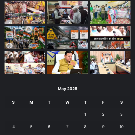
May 2025
S
M
T
W
T
F
S
1
2
3
4
5
6
7
8
9
10