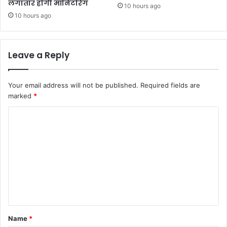
लगातार होगी मॉनिटरिंग
10 hours ago
10 hours ago
Leave a Reply
Your email address will not be published.
Required fields are
marked
*
C
o
m
m
e
n
t
Name
*
*