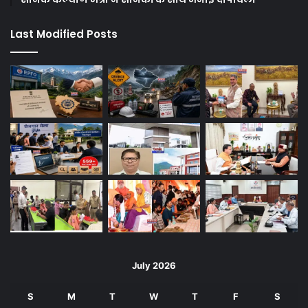
Last Modified Posts
July 2026
S
M
T
W
T
F
S