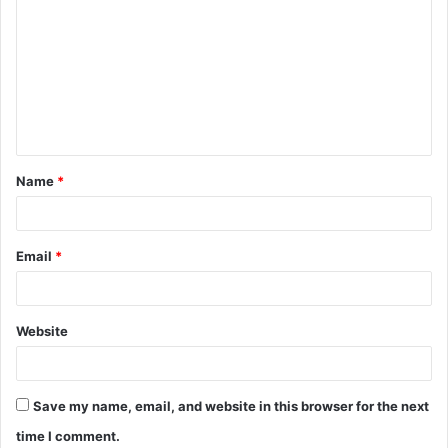
o
m
m
e
n
t
Name
*
*
Email
*
Website
Save my name, email, and website in this browser for the next
time I comment.