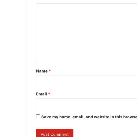
C
o
m
m
e
n
t
Name
*
*
Email
*
Save my name, email, and website in this browse