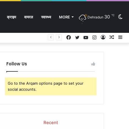
℃
30
Sw
क्राइम
वायरल
स्वास्थ्य
MORE
Dehradun
Facebook
Twitter
YouTube
Instagram
Log
Rando
Si
In
Article
sk
Follow Us
Go to the Arqam options page to set your
social accounts.
Recent