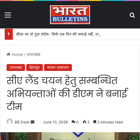
Menu
S
fo
डीएम का दो टूक संदेश- सिर्फ एक दिन की सफाई नहीं, लगातार होगी मॉनिटरिंग
Home
/
उत्तराखंड
उत्तराखंड
देहरादून
शासन-प्रशासन
सीए लैंड चयन हेतु सम्बन्धित
अभियन्ताओं की डीएम ने बनाई
टीम
BB Desk
S
June 10, 2026
0
3
2 minutes read
e
n