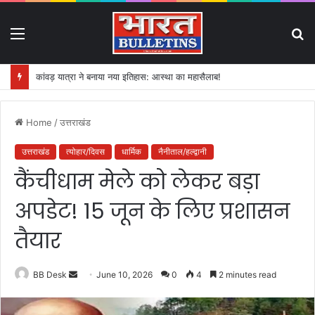
Menu
S
fo
कांवड़ यात्रा ने बनाया नया इतिहास: आस्था का महासैलाब!
Home
/
उत्तराखंड
उत्तराखंड
त्योहार/दिवस
धार्मिक
नैनीताल/हल्द्वानी
कैंचीधाम मेले को लेकर बड़ा
अपडेट! 15 जून के लिए प्रशासन
तैयार
BB Desk
S
June 10, 2026
0
4
2 minutes read
e
n