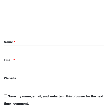
m
m
e
n
t
Name
*
*
Email
*
Website
Save my name, email, and website in this browser for the next
time I comment.