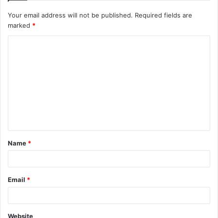
Your email address will not be published.
Required fields are
marked
*
C
o
m
m
e
n
t
Name
*
*
Email
*
Website