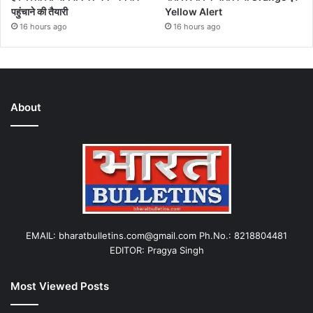
पहुंचाने की तैयारी
Yellow Alert
16 hours ago
16 hours ago
About
EMAIL: bharatbulletins.com@gmail.com Ph.No.: 8218804481
EDITOR: Pragya Singh
Most Viewed Posts