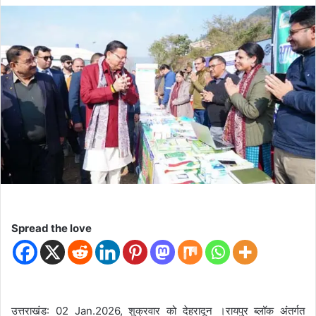
n
d
a
n
e
m
a
i
l
Spread the love
उत्तराखंड: 02 Jan.2026, शुक्रवार को देहरादून ।रायपुर ब्लॉक अंतर्गत