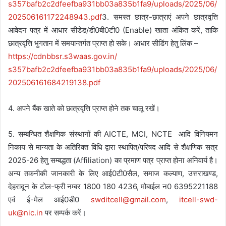
s357bafb2c2dfeefba931bb03a835b
1fa9/uploads/2025/06/
202506161172248943.pdf
3. समस्त छात्र-छात्राएं अपने छात्रवृत्ति
आवेदन पत्र में आधार सीडेड/डी0बी0टी0 (Enable) खाता अंकित करें, ताकि
छात्रवृत्ति भुगतान में समयान्तर्गत प्राप्त हो सके। आधार सीडिंग हेतु लिंक –
https://cdnbbsr.s3waas.gov.in/
s357bafb2c2dfeefba931bb03a835b
1fa9/uploads/2025/06/
202506161684219138.pdf
4. अपने बैंक खाते को छात्रवृत्ति प्राप्त होने तक चालू रखें।
5. सम्बन्धित शैक्षणिक संस्थानों की AICTE, MCI, NCTE आदि विनियमन
निकाय से मान्यता के अतिरिक्त विधि द्वारा स्थापित/परिषद आदि से शैक्षणिक सत्र
2025-26 हेतु सम्बद्धता (Affiliation) का प्रमाण पत्र प्राप्त होना अनिवार्य है।
अन्य तकनीकी जानकारी के लिए आई0टी0सैल, समाज कल्याण, उत्तराखण्ड,
देहरादून के टोल-फ्री नम्बर 1800 180 4236, मोबाईल न0 6395221188
एवं ई-मेल आई0डी0
swditcell@gmail.com
,
itcell-swd-
uk@nic.in
पर सम्पर्क करें।