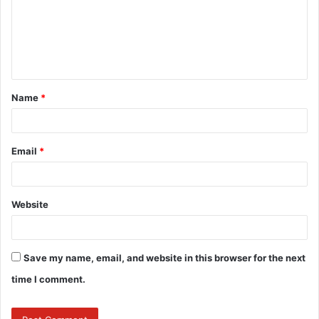
m
e
n
t
Name
*
*
Email
*
Website
Save my name, email, and website in this browser for the next
time I comment.