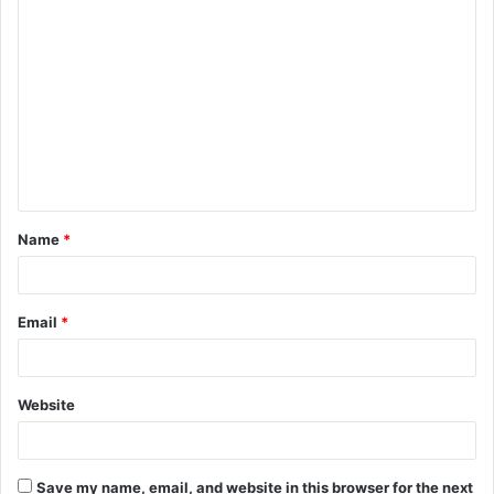
C
o
m
m
e
n
t
Name
*
*
Email
*
Website
Save my name, email, and website in this browser for the next