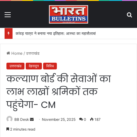
Menu
S
fo
कांवड़ यात्रा ने बनाया नया इतिहास: आस्था का महासैलाब!
Home
/
उत्तराखंड
उत्तराखंड
देहरादून
विविध
कल्याण बोर्ड की सेवाओं का
लाभ लाखों श्रमिकों तक
पहुंचेगा- CM
BB Desk
S
November 25, 2025
0
187
e
2 minutes read
n