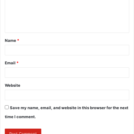
m
e
n
t
Name
*
*
Email
*
Website
Save my name, email, and website in this browser for the next
time I comment.