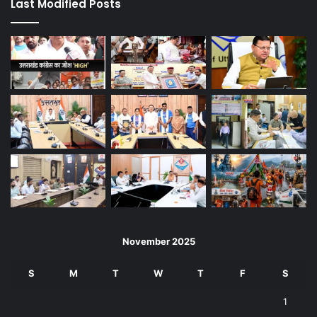
Last Modified Posts
November 2025
S
M
T
W
T
F
S
1