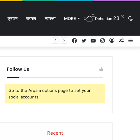
℃
23
Sw
क्राइम
वायरल
स्वास्थ्य
MORE
Dehradun
Facebook
Twitter
YouTube
Instagram
Log
Rando
Si
In
Article
sk
Follow Us
Go to the Arqam options page to set your
social accounts.
Recent