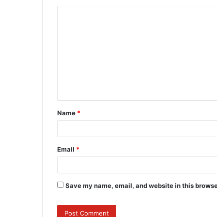
C
o
m
m
e
n
t
Name
*
*
Email
*
Save my name, email, and website in this browse