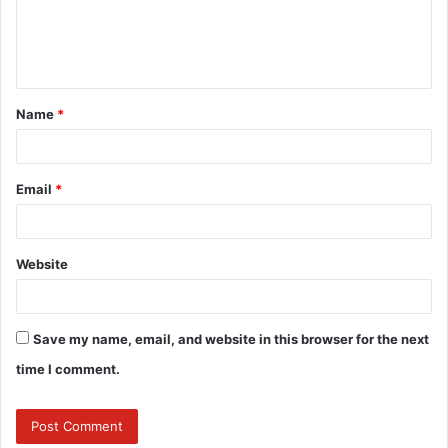
e
n
t
Name
*
*
Email
*
Website
Save my name, email, and website in this browser for the next
time I comment.