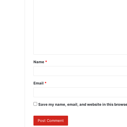
C
o
m
m
e
n
t
Name
*
*
Email
*
Save my name, email, and website in this browse