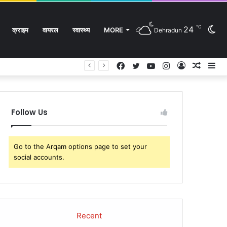
℃
24
Sw
क्राइम
वायरल
स्वास्थ्य
MORE
Dehradun
Facebook
Twitter
YouTube
Instagram
Log
Rando
Si
In
Article
sk
Follow Us
Go to the Arqam options page to set your
social accounts.
Recent