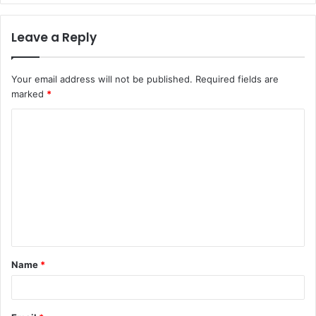
Leave a Reply
Your email address will not be published.
Required fields are
marked
*
C
o
m
m
e
n
t
Name
*
*