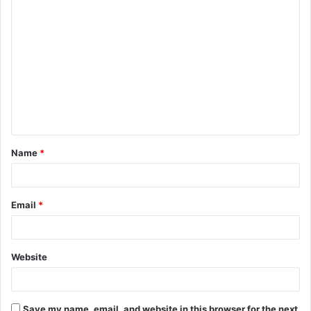
C
o
m
m
e
n
t
Name
*
*
Email
*
Website
Save my name, email, and website in this browser for the next