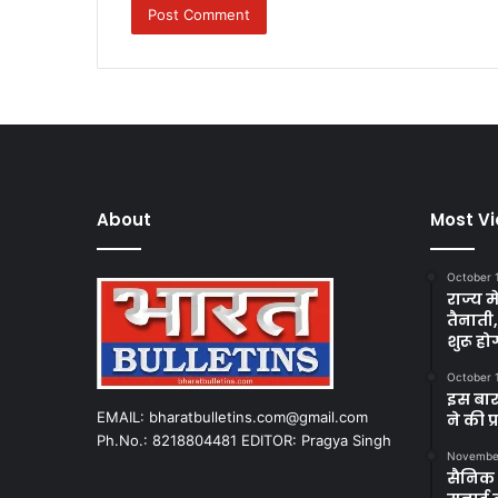
About
Most V
October 
राज्य म
तैनाती
शुरू हो
October 
इस बार
EMAIL: bharatbulletins.com@gmail.com
ने की प
Ph.No.: 8218804481 EDITOR: Pragya Singh
November
सैनिक क