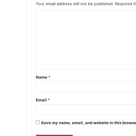
Your email address will not be published.
Required f
C
o
m
m
e
n
t
Name
*
*
Email
*
Save my name, email, and website in this browse