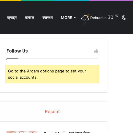
℃
30
Sw
क्राइम
वायरल
स्वास्थ्य
MORE
Dehradun
Facebook
Twitter
YouTube
Instagram
Log
Rando
Si
In
Article
sk
Follow Us
Go to the Arqam options page to set your
social accounts.
Recent