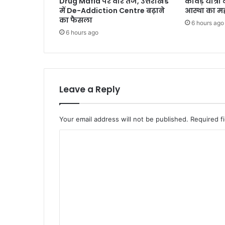
Drug Mafia पर वार तेज, उत्तराखंड
कांवड़ यात्र
में De-Addiction Centre बढ़ाने
आस्था का म
का फैसला
6 hours ago
6 hours ago
Leave a Reply
Your email address will not be published.
Required f
C
o
m
m
e
n