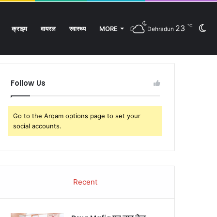
℃
23
Sw
क्राइम
वायरल
स्वास्थ्य
MORE
Dehradun
Facebook
Twitter
YouTube
Instagram
Log
Rando
Si
In
Article
sk
Follow Us
Go to the Arqam options page to set your
social accounts.
Recent