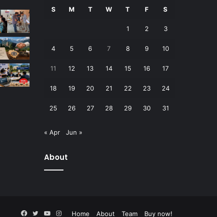
S
M
T
W
T
F
S
1
2
3
4
5
6
7
8
9
10
11
12
13
14
15
16
17
18
19
20
21
22
23
24
25
26
27
28
29
30
31
« Apr
Jun »
About
Facebook
Twitter
YouTube
Instagram
Home
About
Team
Buy now!