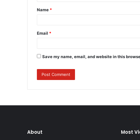
t
Name
*
*
Email
*
Save my name, email, and website in this browse
About
Most V