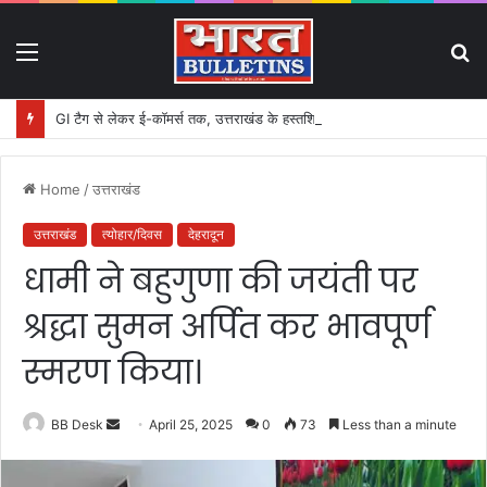
Menu
S
fo
GI टैग से लेकर ई-कॉमर्स तक, उत्तराखंड के हस्तशिल्प को मिलेगा बड़ा बढ़ावा
Home
/
उत्तराखंड
उत्तराखंड
त्योहार/दिवस
देहरादून
धामी ने बहुगुणा की जयंती पर
श्रद्धा सुमन अर्पित कर भावपूर्ण
स्मरण किया।
BB Desk
S
April 25, 2025
0
73
Less than a minute
e
n