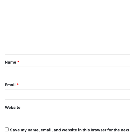
o
m
m
e
n
t
Name
*
*
Email
*
Website
Save my name, email, and website in this browser for the next